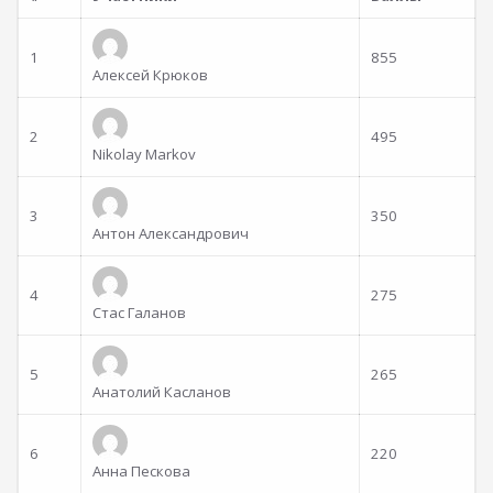
1
855
Алексей Крюков
2
495
Nikolay Markov
3
350
Антон Александрович
4
275
Стас Галанов
5
265
Анатолий Касланов
6
220
Анна Пескова