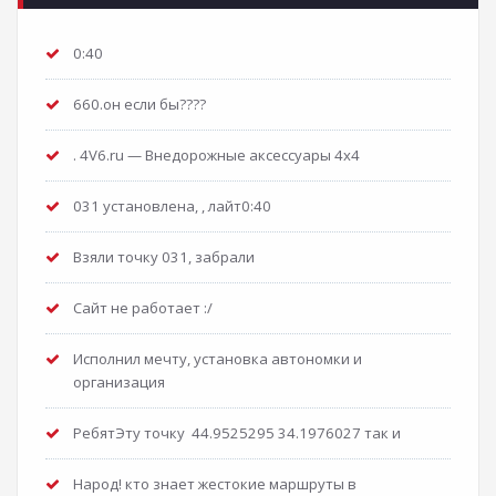
0:40
660.он если бы????
. 4V6.ru — Внедорожные аксессуары 4х4
031 установлена, , лайт0:40
Взяли точку 031, забрали
Сайт не работает :/
Исполнил мечту, установка автономки и
организация
РебятЭту точку 44.9525295 34.1976027 так и
Народ! кто знает жестокие маршруты в