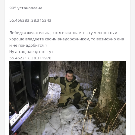
995 установлена.
55.466383, 38.315343
Лебедка желательна, хотя если знаете эту местность и
хорошо владеете своим внедорожником, то возможно она
и не понадобится :)
Ну а так, заезд вот тут —
55.462217, 38.311978