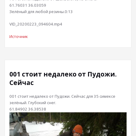
61.76031 36.03059
Зелёный для любой резины.
0:13
VID_20200223_094604.mp4
Источник
001 стоит недалеко от Пудожи.
Сейчас
001 стоит недалеко от Пудожи. Сейчас для 35 симексе
зелёный. Глубокий снег.
61.84902 36.38538